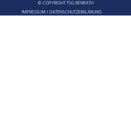
© COPYRIGHT TSG BENRATH
IMPRESSUM
DATENSCHUTZERKLÄRUNG